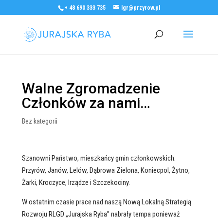
+ 48 690 333 735
lgr@przyrow.pl
Walne Zgromadzenie
Członków za nami…
Bez kategorii
Szanowni Państwo, mieszkańcy gmin członkowskich:
Przyrów, Janów, Lelów, Dąbrowa Zielona, Koniecpol, Żytno,
Żarki, Kroczyce, Irządze i Szczekociny.
W ostatnim czasie prace nad naszą Nową Lokalną Strategią
Rozwoju RLGD „Jurajska Ryba” nabrały tempa ponieważ