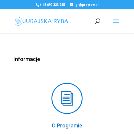
+ 48 690 333 735
lgr@przyrow.pl
Informacje
i
O Programie