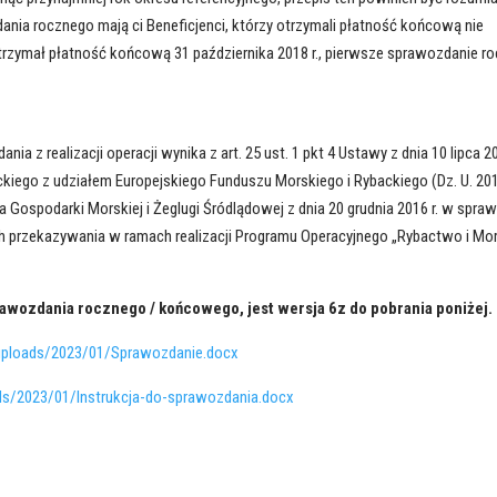
nia rocznego mają ci Beneficjenci, którzy otrzymali płatność końcową nie
nt otrzymał płatność końcową 31 października 2018 r., pierwsze sprawozdanie r
 z realizacji operacji wynika z art. 25 ust. 1 pkt 4 Ustawy z dnia 10 lipca 20
iego z udziałem Europejskiego Funduszu Morskiego i Rybackiego (Dz. U. 20
a Gospodarki Morskiej i Żeglugi Śródlądowej z dnia 20 grudnia 2016 r. w spraw
ich przekazywania w ramach realizacji Programu Operacyjnego „Rybactwo i Mo
wozdania rocznego / końcowego, jest wersja 6z do pobrania poniżej.
t/uploads/2023/01/Sprawozdanie.docx
ads/2023/01/Instrukcja-do-sprawozdania.docx