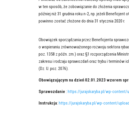
w ten sposób, że zobowiązanie do złożenia sprawozda
później niż 31 grudnia roku n-2, np. jeżeli Beneficje
powinno zostać złożone do dnia 31 stycznia 2020 r.
Obowiązek sporządzania przez Beneficjenta sprawozdania
o wspieraniu zrównoważonego rozwoju sektora ryback
poz. 1358 z późn. zm.) oraz §1 rozporządzenia Ministr
zakresu i rodzaju sprawozdań oraz trybu i terminów 
(Dz. U. poz. 2076).
Obowiązującym na dzień 02.01.2023 wzorem spra
Sprawozdanie
:
https://jurajskaryba.pl/wp-conten
Instrukcja
:
https://jurajskaryba.pl/wp-content/uplo