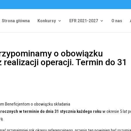
Strona główna
Konkursy
EFR 2021-2027
O nas
 Przypominamy o obowiązku
realizacji operacji. Termin do 31
m Beneficjentom o obowiązku składania
rocznych w terminie do dnia 31 stycznia każdego roku
w okresie 5 lat p
wą.
ynąć przynajmniej rok okresu referencyjnego, przepis ten powinien być rozumi