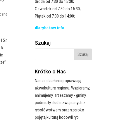
Środa od 7:30 do 15:30;
Czwartek od 7:30 do 15:30;
oczne
Piątek od 7:30 do 14:00;
dlarybakow.info
15 r.
Szukaj
15,
ie
rze”
Krótko o Nas
Nasze działania poprawiają
akwakulturę regionu. Wspieramy,
animujemy, zrzeszamy - gminy,
podmioty i ludzi związanych z
rybołówstwem oraz szeroko
pojętą kulturą hodowli ryb.