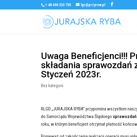
+ 48 690 333 735
lgr@przyrow.pl
Uwaga Beneficjenci!!!
składania sprawozdań z 
Styczeń 2023r.
Bez kategorii
RLGD „JURAJSKA RYBA” przypomina wszystkim naszy
do Samorządu Województwa Śląskiego
sprawozdań 
roku, w którym beneficjent otrzymał płatność końco
Ponieważ od zakończenia realizacji operacji musi upł