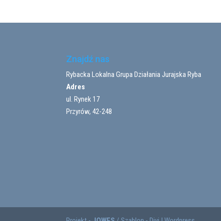
Znajdź nas
Rybacka Lokalna Grupa Działania Jurajska Ryba
Adres
ul. Rynek 17
Przyrów, 42-248
Projekt -
JOWES
/ Szablon - Divi | Wordpress