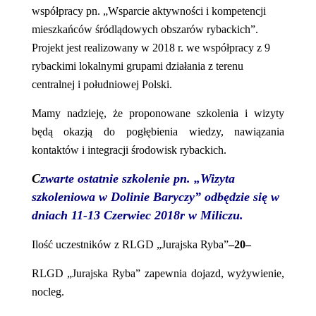
współpracy pn. „Wsparcie aktywności i kompetencji
mieszkańców śródlądowych obszarów rybackich”.
Projekt jest realizowany w 2018 r. we współpracy z 9
rybackimi lokalnymi grupami działania z terenu
centralnej i południowej Polski.
Mamy nadzieję, że proponowane szkolenia i wizyty
będą okazją do pogłębienia wiedzy, nawiązania
kontaktów i integracji środowisk rybackich.
C
zwarte ostatnie
s
zkolenie pn. „
Wizyta
szkoleniowa w Dolinie Baryczy
”
odbędzie się w
dniach 1
1
-1
3 Czerwiec
2018r
w
Miliczu.
Ilość uczestników z RLGD „Jurajska Ryba”
–
20
–
RLGD „Jurajska Ryba” zapewnia dojazd, wyżywienie,
nocleg.