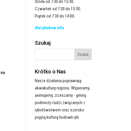
Środa od 7:30 do 15:30;
Czwartek od 7:30 do 15:30;
Piątek od 7:30 do 14:00;
dlarybakow.info
Szukaj
Krótko o Nas
 na
Nasze działania poprawiają
akwakulturę regionu. Wspieramy,
animujemy, zrzeszamy - gminy,
podmioty i ludzi związanych z
rybołówstwem oraz szeroko
pojętą kulturą hodowli ryb.