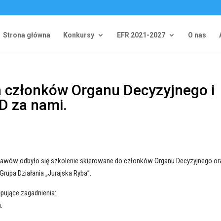
Strona główna
Konkursy
EFR 2021-2027
O nas
la członków Organu Decyzyjnego i
D za nami.
sławów odbyło się szkolenie skierowane do członków Organu Decyzyjnego or
rupa Działania „Jurajska Ryba”.
pujące zagadnienia:
: