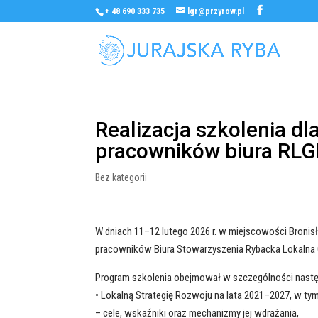
+ 48 690 333 735
lgr@przyrow.pl
Realizacja szkolenia d
pracowników biura RLG
Bez kategorii
W dniach 11–12 lutego 2026 r. w miejscowości Broni
pracowników Biura Stowarzyszenia Rybacka Lokalna G
Program szkolenia obejmował w szczególności nastę
• Lokalną Strategię Rozwoju na lata 2021–2027, w tym
– cele, wskaźniki oraz mechanizmy jej wdrażania,