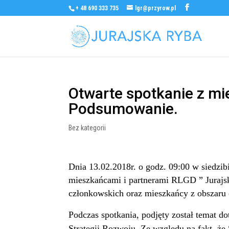
+ 48 690 333 735
lgr@przyrow.pl
Otwarte spotkanie z mi
Podsumowanie.
Bez kategorii
Dnia 13.02.2018r. o godz. 09:00 w siedzib
mieszkańcami i partnerami RLGD ” Juraj
członkowskich oraz mieszkańcy z obszaru
P
odczas
spotka
nia,
podjęty został temat d
Strategii Rozwoju.
Ze względu na fakt, że