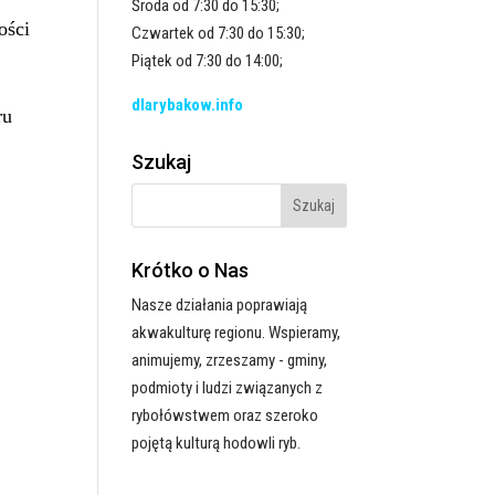
Środa od 7:30 do 15:30;
ości
Czwartek od 7:30 do 15:30;
Piątek od 7:30 do 14:00;
dlarybakow.info
ru
Szukaj
Krótko o Nas
Nasze działania poprawiają
akwakulturę regionu. Wspieramy,
animujemy, zrzeszamy - gminy,
podmioty i ludzi związanych z
rybołówstwem oraz szeroko
pojętą kulturą hodowli ryb.