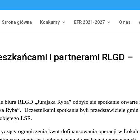
Strona główna
Konkursy
EFR 2021-2027
O nas
eszkańcami i partnerami RLGD –
ie biura RLGD „Jurajska Ryba” odbyło się spotkanie otwarte 
ska Ryba”.
Uczestnikami spotkania byli przedstawiciele gmin
 objętego LSR.
otyczący ograniczenia kwot dofinansowania operacji w Lokaln
 Stowarzyszenie jest zobowiązane do realizacji wymaganych