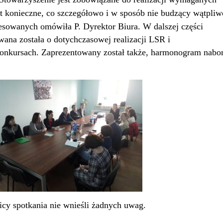
t konieczne, co szczegółowo i
w sposób nie budzący wątpliw
resowanych omówiła P. Dyrektor Biura.
W dalszej części
wana została o dotychczasowej realizacji LSR i
onkursach.
Zaprezentowany został
także
, harmonogram
nabo
cy spotkania nie wnieśli żadnych uwag.