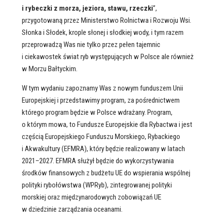
i rybeczki z morza, jeziora, stawu, rzeczki
”,
przygotowaną przez Ministerstwo Rolnictwa i Rozwoju Wsi.
Słonka i Słodek, krople słonej i słodkiej wody, i tym razem
przeprowadzą Was nie tylko przez pełen tajemnic
i ciekawostek świat ryb występujących w Polsce ale również
w Morzu Bałtyckim.
W tym wydaniu zapoznamy Was z nowym funduszem Unii
Europejskiej i przedstawimy program, za pośrednictwem
którego program będzie w Polsce wdrażany. Program,
o którym mowa, to Fundusze Europejskie dla Rybactwa i jest
częścią Europejskiego Funduszu Morskiego, Rybackiego
i Akwakultury (EFMRA), który będzie realizowany w latach
2021–2027. EFMRA służył będzie do wykorzystywania
środków finansowych z budżetu UE do wspierania wspólnej
polityki rybołówstwa (WPRyb), zintegrowanej polityki
morskiej oraz międzynarodowych zobowiązań UE
w dziedzinie zarządzania oceanami.