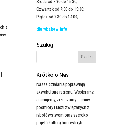
Środa od 7:30 do 15:30;
Czwartek od 7:30 do 15:30;
Piątek od 7:30 do 14:00;
ch z
dlarybakow.info
iny,
e
Szukaj
i
Krótko o Nas
Nasze działania poprawiają
akwakulturę regionu. Wspieramy,
animujemy, zrzeszamy - gminy,
podmioty i ludzi związanych z
rybołówstwem oraz szeroko
pojętą kulturą hodowli ryb.