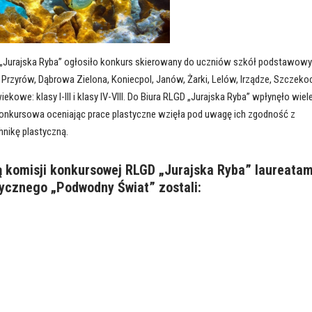
D „Jurajska Ryba” ogłosiło konkurs skierowany do uczniów szkół podstawowy
 Przyrów, Dąbrowa Zielona, Koniecpol, Janów, Żarki, Lelów, Irządze, Szczekoc
kowe: klasy I-III i klasy IV-VIII. Do Biura RLGD „Jurajska Ryba” wpłynęło wiel
onkursowa oceniając prace plastyczne wzięła pod uwagę ich zgodność z
nikę plastyczną.
 komisji konkursowej RLGD „Jurajska Ryba” laureatam
ycznego „Podwodny Świat” zostali: