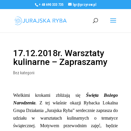
+ 48 690 333 735
lgr@przyrow.pl
17.12.2018r. Warsztaty
kulinarne – Zapraszamy
Bez kategorii
Wielkimi krokami zbliżają
się
Święta Bożego
Narodzeni
a
.
Z tej właśnie okazji
Rybacka
Lokalna
Grupa Działania „
Jurajska Ryba
” serdecznie zaprasza do
udziału
w warsztatach kulinarnych o tematyce
ś
wiątecznej. Motywem przewodnim zajęć, będzie