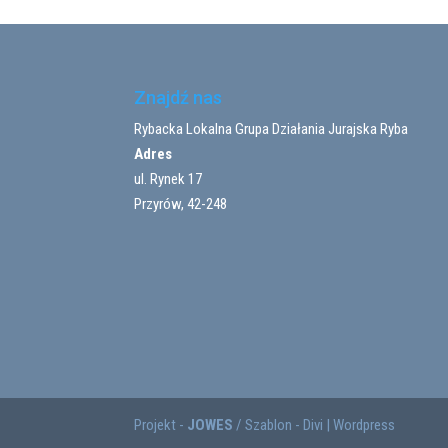
Znajdź nas
Rybacka Lokalna Grupa Działania Jurajska Ryba
Adres
ul. Rynek 17
Przyrów, 42-248
Projekt -
JOWES
/ Szablon - Divi | Wordpress