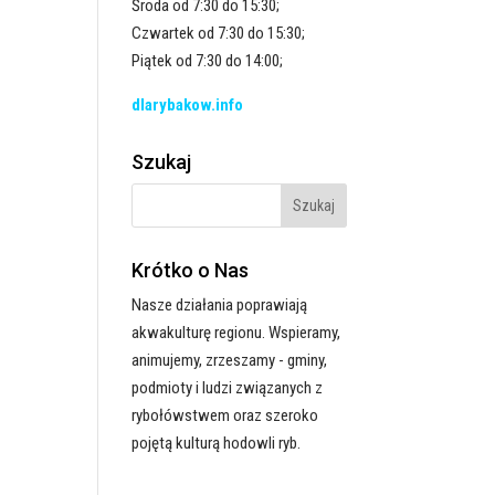
Środa od 7:30 do 15:30;
Czwartek od 7:30 do 15:30;
Piątek od 7:30 do 14:00;
dlarybakow.info
Szukaj
Krótko o Nas
Nasze działania poprawiają
akwakulturę regionu. Wspieramy,
animujemy, zrzeszamy - gminy,
podmioty i ludzi związanych z
rybołówstwem oraz szeroko
pojętą kulturą hodowli ryb.