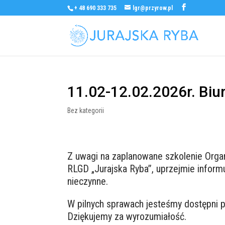
+ 48 690 333 735
lgr@przyrow.pl
11.02-12.02.2026r. Biu
Bez kategorii
Z uwagi na zaplanowane szkolenie Orga
RLGD „Jurajska Ryba”, uprzejmie inform
nieczynne.
W pilnych sprawach jesteśmy dostępni
Dziękujemy za wyrozumiałość.